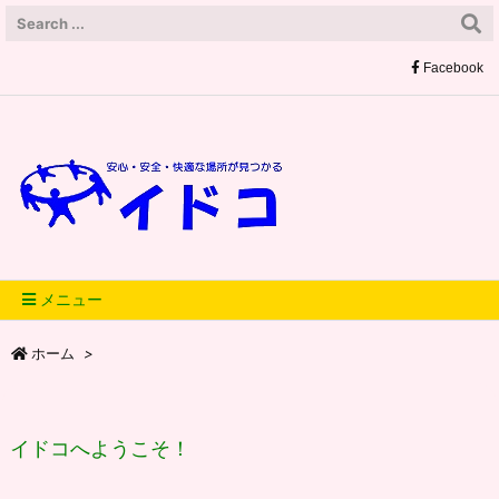
/*サーチコンソール */
/*アナリティクス */
// ピンタレスト用
Facebook
メニュー
ホーム
>
イドコへようこそ！